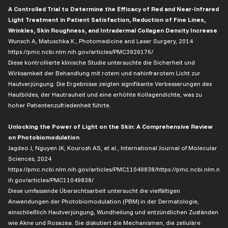
A Controlled Trial to Determine the Efficacy of Red and Near-Infrared
Light Treatment in Patient Satisfaction, Reduction of Fine Lines,
Wrinkles, Skin Roughness, and Intradermal Collagen Density Increase
Wunsch A, Matuschka K., Photomedicine and Laser Surgery, 2014
https://pmc.ncbi.nlm.nih.gov/articles/PMC3926176/
Diese kontrollierte klinische Studie untersuchte die Sicherheit und
Wirksamkeit der Behandlung mit rotem und nahinfrarotem Licht zur
Hautverjüngung. Die Ergebnisse zeigten signifikante Verbesserungen des
Hautbildes, der Hautrauheit und eine erhöhte Kollagendichte, was zu
hoher Patientenzufriedenheit führte.
Unlocking the Power of Light on the Skin: A Comprehensive Review
on Photobiomodulation
Jagdeo J, Nguyen JK, Kourosh AS, et al., International Journal of Molecular
Sciences, 2024
https://pmc.ncbi.nlm.nih.gov/articles/PMC11049838/https://pmc.ncbi.nlm.n
ih.gov/articles/PMC11049838/
Diese umfassende Übersichtsarbeit untersucht die vielfältigen
Anwendungen der Photobiomodulation (PBM) in der Dermatologie,
einschließlich Hautverjüngung, Wundheilung und entzündlichen Zuständen
wie Akne und Rosazea. Sie diskutiert die Mechanismen, die zelluläre