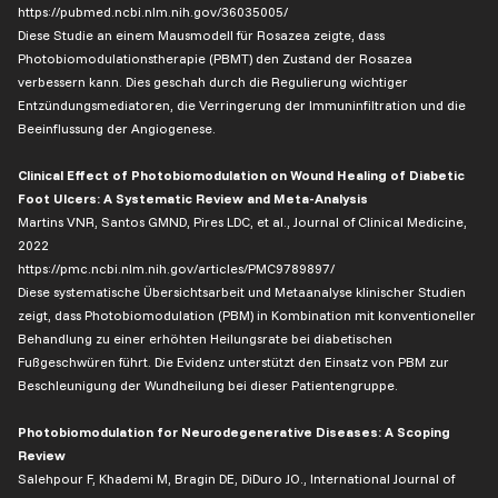
https://pubmed.ncbi.nlm.nih.gov/36035005/
Diese Studie an einem Mausmodell für Rosazea zeigte, dass
Photobiomodulationstherapie (PBMT) den Zustand der Rosazea
verbessern kann. Dies geschah durch die Regulierung wichtiger
Entzündungsmediatoren, die Verringerung der Immuninfiltration und die
Beeinflussung der Angiogenese.
Clinical Effect of Photobiomodulation on Wound Healing of Diabetic
Foot Ulcers: A Systematic Review and Meta-Analysis
Martins VNR, Santos GMND, Pires LDC, et al., Journal of Clinical Medicine,
2022
https://pmc.ncbi.nlm.nih.gov/articles/PMC9789897/
Diese systematische Übersichtsarbeit und Metaanalyse klinischer Studien
zeigt, dass Photobiomodulation (PBM) in Kombination mit konventioneller
Behandlung zu einer erhöhten Heilungsrate bei diabetischen
Fußgeschwüren führt. Die Evidenz unterstützt den Einsatz von PBM zur
Beschleunigung der Wundheilung bei dieser Patientengruppe.
Photobiomodulation for Neurodegenerative Diseases: A Scoping
Review
Salehpour F, Khademi M, Bragin DE, DiDuro JO., International Journal of