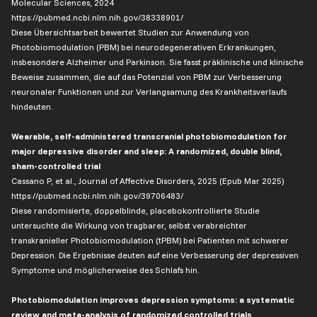
Molecular Sciences, 2024
https://pubmed.ncbi.nlm.nih.gov/38338901/
Diese Übersichtsarbeit bewertet Studien zur Anwendung von
Photobiomodulation (PBM) bei neurodegenerativen Erkrankungen,
insbesondere Alzheimer und Parkinson. Sie fasst präklinische und klinische
Beweise zusammen, die auf das Potenzial von PBM zur Verbesserung
neuronaler Funktionen und zur Verlangsamung des Krankheitsverlaufs
hindeuten.
Wearable, self-administered transcranial photobiomodulation for
major depressive disorder and sleep: A randomized, double blind,
sham-controlled trial
Cassano P, et al., Journal of Affective Disorders, 2025 (Epub Mar 2025)
https://pubmed.ncbi.nlm.nih.gov/39706483/
Diese randomisierte, doppelblinde, placebokontrollierte Studie
untersuchte die Wirkung von tragbarer, selbst verabreichter
transkranieller Photobiomodulation (tPBM) bei Patienten mit schwerer
Depression. Die Ergebnisse deuten auf eine Verbesserung der depressiven
Symptome und möglicherweise des Schlafs hin.
Photobiomodulation improves depression symptoms: a systematic
review and meta-analysis of randomized controlled trials