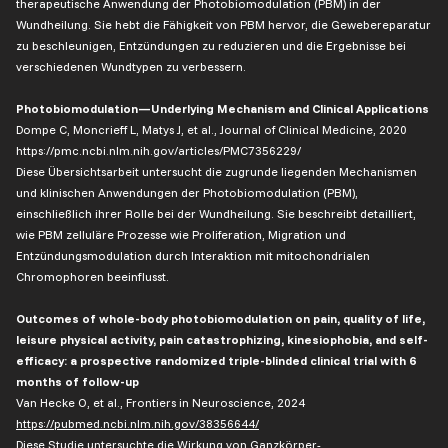
therapeutische Anwendung der Photobiomodulation (PBM) in der
Wundheilung. Sie hebt die Fähigkeit von PBM hervor, die Gewebereparatur
zu beschleunigen, Entzündungen zu reduzieren und die Ergebnisse bei
verschiedenen Wundtypen zu verbessern.
Photobiomodulation—Underlying Mechanism and Clinical Applications
Dompe C, Moncrieff L, Matys J, et al., Journal of Clinical Medicine, 2020
https://pmc.ncbi.nlm.nih.gov/articles/PMC7356229/
Diese Übersichtsarbeit untersucht die zugrunde liegenden Mechanismen
und klinischen Anwendungen der Photobiomodulation (PBM),
einschließlich ihrer Rolle bei der Wundheilung. Sie beschreibt detailliert,
wie PBM zelluläre Prozesse wie Proliferation, Migration und
Entzündungsmodulation durch Interaktion mit mitochondrialen
Chromophoren beeinflusst.
Outcomes of whole-body photobiomodulation on pain, quality of life,
leisure physical activity, pain catastrophizing, kinesiophobia, and self-
efficacy: a prospective randomized triple-blinded clinical trial with 6
months of follow-up
Van Hecke O, et al., Frontiers in Neuroscience, 2024
https://pubmed.ncbi.nlm.nih.gov/38356644/
Diese Studie untersuchte die Wirkung von Ganzkörper-