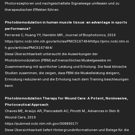
Photorezeptoren und nachgeschaltete Signalwege umfassen und zu
therapeutischen Effekten führen.
Photobiomodulation in human muscle tissue: an advantage in sports
performance?
Ferraresi C, Huang YY, Hamblin MR., Journal of Biophotonics, 2016
https://pmc.ncbi.nlm.nih.gov/articles/PMC5167494/https://pmc.ncbi.nlm.ni
h.gov/articles/PMC5167494/
Diese Übersichtsarbeit untersucht die Auswirkungen der
Photobiomodulation (PBM) auf menschliches Muskelgewebe im
Zusammenhang mit sportlicher Leistung und Erholung. Sie fasst klinische
Studien zusammen, die zeigen, dass PBM die Muskelleistung steigern,
Ermüdung reduzieren und die Erholung nach dem Training beschleunigen
kann.
Photobiomodulation Therapy for Wound Care: A Potent, Noninvasive,
Photoceutical Approach
Chaves ME, Araújo AR, Piancastelli AC, Pinotti M., Advances in Skin &
Wound Care, 2019
https://pubmed.ncbi.nlm.nih.gov/30889017/
Diese Übersichtsarbeit liefert Hintergrundinformationen und Belege für die