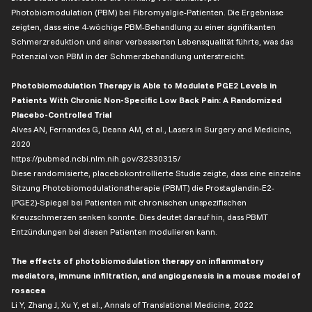
Photobiomodulation (PBM) bei Fibromyalgie-Patienten. Die Ergebnisse
zeigten, dass eine 4-wöchige PBM-Behandlung zu einer signifikanten
Schmerzreduktion und einer verbesserten Lebensqualität führte, was das
Potenzial von PBM in der Schmerzbehandlung unterstreicht.
Photobiomodulation Therapy is Able to Modulate PGE2 Levels in
Patients With Chronic Non-Specific Low Back Pain: A Randomized
Placebo-Controlled Trial
Alves AN, Fernandes G, Deana AM, et al., Lasers in Surgery and Medicine,
2020
https://pubmed.ncbi.nlm.nih.gov/32330315/
Diese randomisierte, placebokontrollierte Studie zeigte, dass eine einzelne
Sitzung Photobiomodulationstherapie (PBMT) die Prostaglandin-E2-
(PGE2)-Spiegel bei Patienten mit chronischen unspezifischen
Kreuzschmerzen senken konnte. Dies deutet darauf hin, dass PBMT
Entzündungen bei diesen Patienten modulieren kann.
The effects of photobiomodulation therapy on inflammatory
mediators, immune infiltration, and angiogenesis in a mouse model of
rosacea
Li Y, Zhang J, Xu Y, et al., Annals of Translational Medicine, 2022