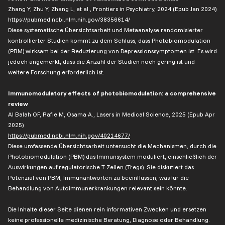
Zhang Y, Zhu Y, Zhang L, et al., Frontiers in Psychiatry, 2024 (Epub Jan 2024)
https://pubmed.ncbi.nlm.nih.gov/38356614/
Diese systematische Übersichtsarbeit und Metaanalyse randomisierter
kontrollierter Studien kommt zu dem Schluss, dass Photobiomodulation
(PBM) wirksam bei der Reduzierung von Depressionssymptomen ist. Es wird
jedoch angemerkt, dass die Anzahl der Studien noch gering ist und
weitere Forschung erforderlich ist.
Immunomodulatory effects of photobiomodulation: a comprehensive
review
Al Balah OF, Rafie M, Osama A., Lasers in Medical Science, 2025 (Epub Apr
2025)
https://pubmed.ncbi.nlm.nih.gov/40214677/
Diese umfassende Übersichtsarbeit untersucht die Mechanismen, durch die
Photobiomodulation (PBM) das Immunsystem moduliert, einschließlich der
Auswirkungen auf regulatorische T-Zellen (Tregs). Sie diskutiert das
Potenzial von PBM, Immunantworten zu beeinflussen, was für die
Behandlung von Autoimmunerkrankungen relevant sein könnte.
Die Inhalte dieser Seite dienen rein informativen Zwecken und ersetzen
keine professionelle medizinische Beratung, Diagnose oder Behandlung.