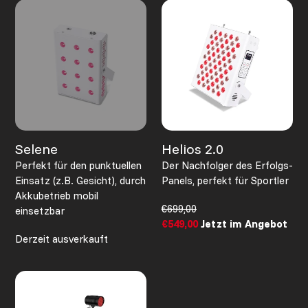
Selene
Helios
2.0
Selene
Helios 2.0
Perfekt für den punktuellen
Der Nachfolger des Erfolgs-
Einsatz (z.B. Gesicht), durch
Panels, perfekt für Sportler
Akkubetrieb mobil
Normaler
€699,00
einsetzbar
Preis
Sonderpreis
€549,00
Jetzt im Angebot
Normaler
Derzeit ausverkauft
Preis
Rising
Sun