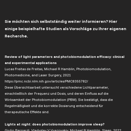
Sie möchten sich selbstständig weiter informieren? Hier
einige beispielhafte Studien als Vorschläge zu Ihrer eigenen
Recherche.
Review of light parameters and photobiomodulation efficacy: clinical
and experimental applications
Lucas Freitas de Freitas, Michael R Hamblin, Photobiomodulation,
Photomedicine, and Laser Surgery, 2021
https://pmc.ncbi.nlm.nih.gov/articles/PMC8355782/
Diese Übersichtsarbeit untersucht verschiedene Lichtparameter,
einschließlich der Frequenz und Dosis, und deren Einfluss auf die
Wirksamkeit der Photobiomodulation (PBM). Sie bestätigt, dass die
Regelmäßigkeit und die korrekte Dosierung entscheidend für
therapeutische Effekte sind.
Lights at night: does photobiomodulation improve sleep?
Giulio Bernardi, Vladyslav V Vyazovskiy, Michael R Hamblin, Sleep, 2022