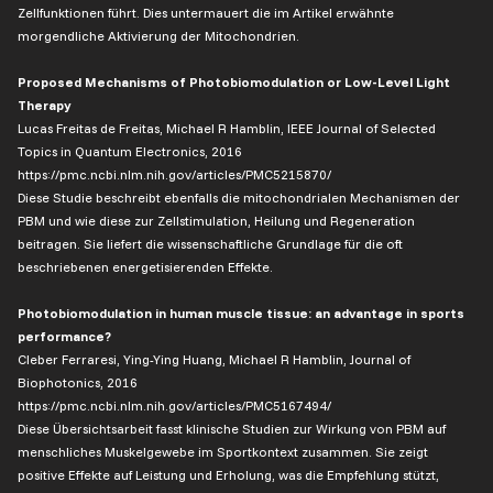
Zellfunktionen führt. Dies untermauert die im Artikel erwähnte
morgendliche Aktivierung der Mitochondrien.
Proposed Mechanisms of Photobiomodulation or Low-Level Light
Therapy
Lucas Freitas de Freitas, Michael R Hamblin, IEEE Journal of Selected
Topics in Quantum Electronics, 2016
https://pmc.ncbi.nlm.nih.gov/articles/PMC5215870/
Diese Studie beschreibt ebenfalls die mitochondrialen Mechanismen der
PBM und wie diese zur Zellstimulation, Heilung und Regeneration
beitragen. Sie liefert die wissenschaftliche Grundlage für die oft
beschriebenen energetisierenden Effekte.
Photobiomodulation in human muscle tissue: an advantage in sports
performance?
Cleber Ferraresi, Ying-Ying Huang, Michael R Hamblin, Journal of
Biophotonics, 2016
https://pmc.ncbi.nlm.nih.gov/articles/PMC5167494/
Diese Übersichtsarbeit fasst klinische Studien zur Wirkung von PBM auf
menschliches Muskelgewebe im Sportkontext zusammen. Sie zeigt
positive Effekte auf Leistung und Erholung, was die Empfehlung stützt,