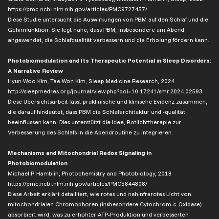
https://pmc.ncbi.nlm.nih.gov/articles/PMC9727457/
Diese Studie untersucht die Auswirkungen von PBM auf den Schlaf und die
Gehirnfunktion. Sie legt nahe, dass PBM, insbesondere am Abend
angewendet, die Schlafqualität verbessern und die Erholung fördern kann.
Photobiomodulation and Its Therapeutic Potential in Sleep Disorders:
A Narrative Review
Hyun-Woo Kim, Tae-Won Kim, Sleep Medicine Research, 2024
http://sleepmedres.org/journal/view.php?doi=10.17241/smr.2024.02593
Diese Übersichtsarbeit fasst präklinische und klinische Evidenz zusammen,
die darauf hindeutet, dass PBM die Schlafarchitektur und -qualität
beeinflussen kann. Dies unterstützt die Idee, Rotlichttherapie zur
Verbesserung des Schlafs in die Abendroutine zu integrieren.
Mechanisms and Mitochondrial Redox Signaling in
Photobiomodulation
Michael R Hamblin, Photochemistry and Photobiology, 2018
https://pmc.ncbi.nlm.nih.gov/articles/PMC5844808/
Diese Arbeit erklärt detailliert, wie rotes und nahinfrarotes Licht von
mitochondrialen Chromophoren (insbesondere Cytochrom-c-Oxidase)
absorbiert wird, was zu erhöhter ATP-Produktion und verbesserten